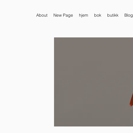
About
New Page
hjem
bok
butikk
Blog