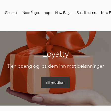
General
New Page
app
New Page
Bestill online
New 
Loyalty
Tjen poeng og løs dem inn mot belønninger
Bli medlem