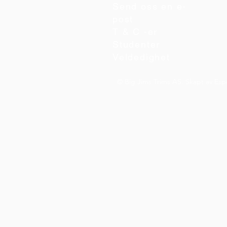
Send oss en e-
post
T & C -er
Studenter
Veldedighet
© Big Jims Trims AS. Skapt av Esp