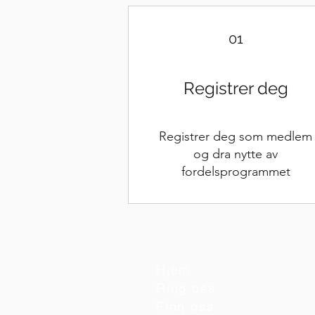
01
Registrer deg
Registrer deg som medlem
og dra nytte av
fordelsprogrammet
Hjem
Ring oss
Finn oss