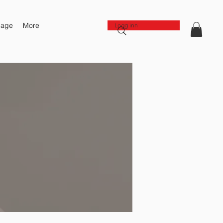
Page
More
Logg inn